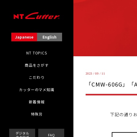
Japanese
English
NT TOPICS
商品をさがす
2023 / 09 / 11
こだわり
「CMW-606G」「
カッターのマメ知識
新着情報
下記の通り
特殊刃
デジタル
FAQ