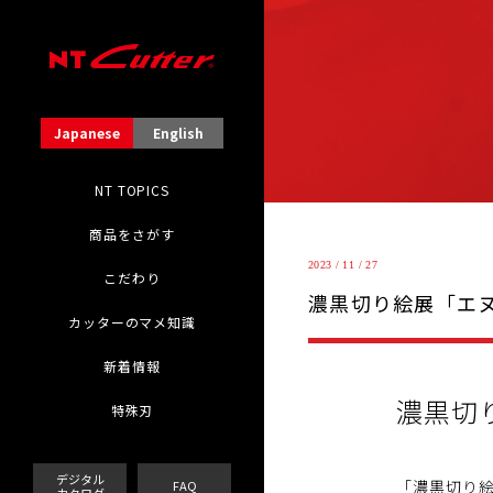
Japanese
English
NT TOPICS
商品をさがす
2023 / 11 / 27
こだわり
濃黒切り絵展「エ
カッターのマメ知識
新着情報
濃黒切
特殊刃
デジタル
「濃黒切り絵
FAQ