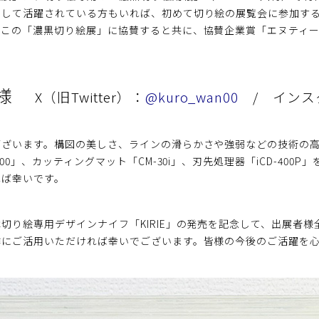
として活躍されている方もいれば、初めて切り絵の展覧会に参加す
はこの「濃黒切り絵展」に協賛すると共に、協賛企業賞「エヌティ
様
X（旧Twitter）：
@kuro_wan00
/ インス
ございます。構図の美しさ、ラインの滑らかさや強弱などの技術の
000」、カッティングマット「CM-30i」、刃先処理器「iCD-40
れば幸いです。
切り絵専用デザインナイフ「KIRIE」の発売を記念して、出展者様全
作にご活用いただければ幸いでございます。皆様の今後のご活躍を