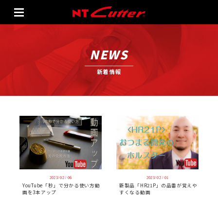
NEWS
新着情報
2023/ 02 / 06
2023/ 02 / 01
YouTube「秒」で分かる使い方動
新製品「HR21P」の品番が覚えや
画を3本アップ
すくなる動画