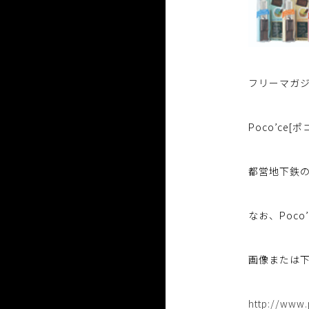
フリーマガジン
Poco’c
都営地下鉄
なお、Poc
画像または下
http://www