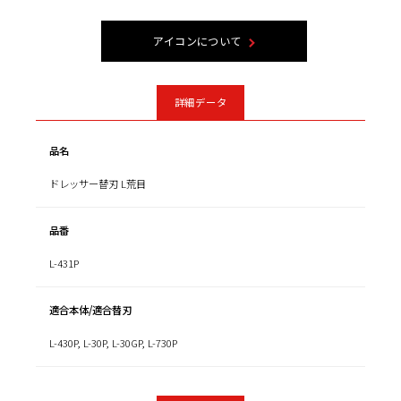
アイコンについて
詳細データ
品名
ドレッサー替刃 L荒目
品番
L-431P
適合本体/適合替刃
L-430P, L-30P, L-30GP, L-730P