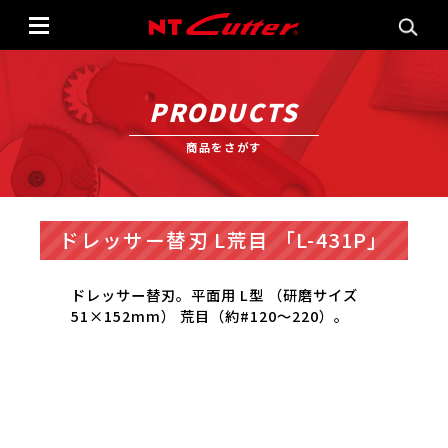
PRODUCTS
商品をさがす
ドレッサー替刃 L荒目 「L-431P」
ドレッサー替刃。平面用 L型 （研磨サイズ
51×152mm） 荒目（約#120〜220）。