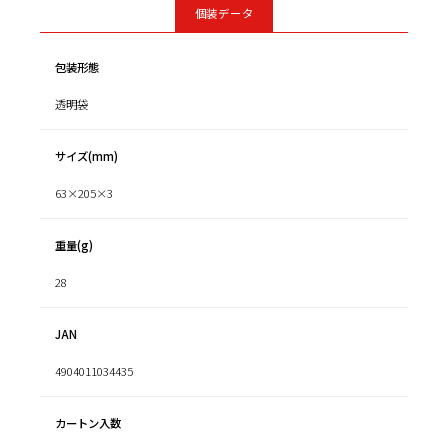
個装データ
包装形態
透明袋
サイズ(mm)
63×205×3
重量(g)
28
JAN
4904011034435
カートン入数