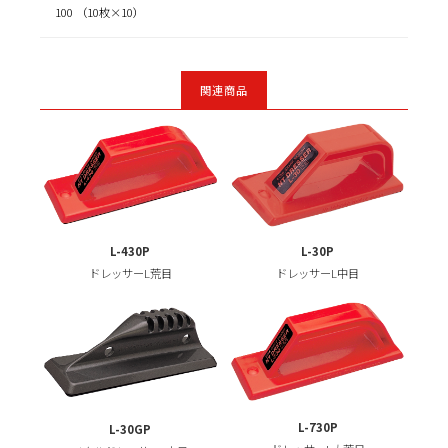
100 （10枚×10）
関連商品
L-430P
L-30P
ドレッサーL荒目
ドレッサーL中目
L-730P
L-30GP