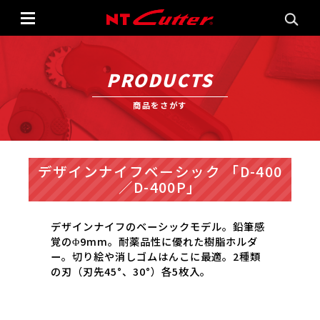
PRODUCTS
商品をさがす
デザインナイフベーシック 「D-400
／D-400P」
デザインナイフのベーシックモデル。鉛筆感
覚のΦ9mm。耐薬品性に優れた樹脂ホルダ
ー。切り絵や消しゴムはんこに最適。2種類
の刃（刃先45°、30°）各5枚入。