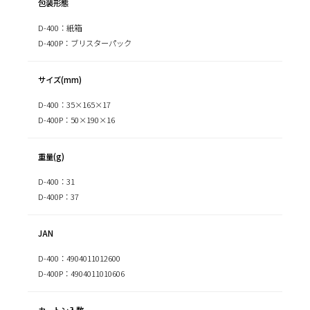
包装形態
D-400：紙箱
D-400P：ブリスターパック
サイズ(mm)
D-400：35×165×17
D-400P：50×190×16
重量(g)
D-400：31
D-400P：37
JAN
D-400：4904011012600
D-400P：4904011010606
カートン入数