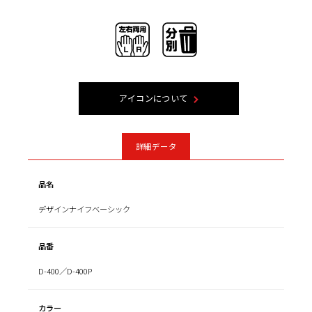
アイコンについて
詳細データ
品名
デザインナイフベーシック
品番
D-400／D-400P
カラー