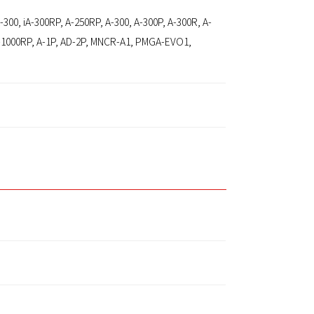
A-300, iA-300RP, A-250RP, A-300, A-300P, A-300R, A-
A-1000RP, A-1P, AD-2P, MNCR-A1, PMGA-EVO1,