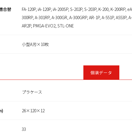
適合替
FA-120P, iA-120P, iA-200SP, S-202P, S-203P, K-200, K-200RP, e
300RP, A-301RP, A-300GR, A-300GRP, AR-1P, A-551P, A553P, 
AR2P, PMGA-EVO2, STL-ONE
小型A刃×10枚
個装データ
プラケース
m)
26×120×12
33