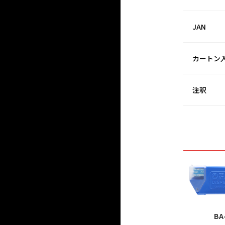
JAN
カートン
注釈
BA