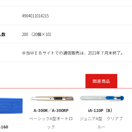
4904011014215
入数
200 （20個×10）
※当ＷＥＢサイトでの通信販売は、2021年７月末終了。
関連商品
A-300R／A-300RP
iA-120P（B）
ベーシックA型オートロ
ジュニアA型 クリアブ
-160
ック
ルー