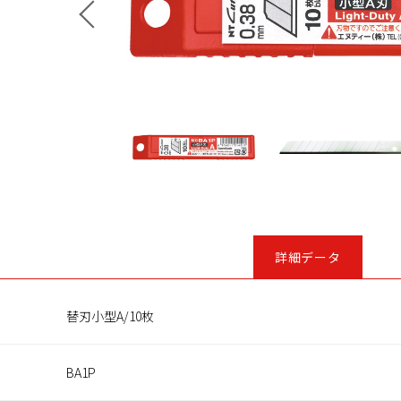
詳細データ
替刃小型A/10枚
BA1P