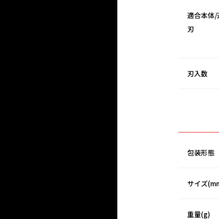
適合本体/
刃
刃入数
包装形態
サイズ(m
重量(g)