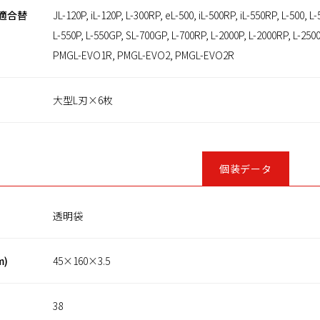
適合替
JL-120P, iL-120P, L-300RP, eL-500, iL-500RP, iL-550RP, L-500, 
L-550P, L-550GP, SL-700GP, L-700RP, L-2000P, L-2000RP, L-
PMGL-EVO1R, PMGL-EVO2, PMGL-EVO2R
大型L刃×6枚
個装データ
透明袋
m)
45×160×3.5
38