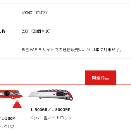
4904011024290
入数
200 （20個×10）
※当ＷＥＢサイトでの通信販売は、2021年７月末終了。
関連商品
L-500GR／L-500GRP
メタルL型オートロック
／L-500P
ックL型