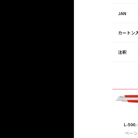
JAN
カートン
注釈
L-500
ベーシ