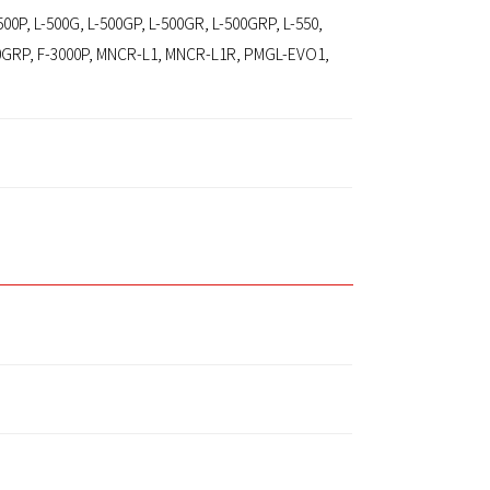
L-500P, L-500G, L-500GP, L-500GR, L-500GRP, L-550,
2500GRP, F-3000P, MNCR-L1, MNCR-L1R, PMGL-EVO1,