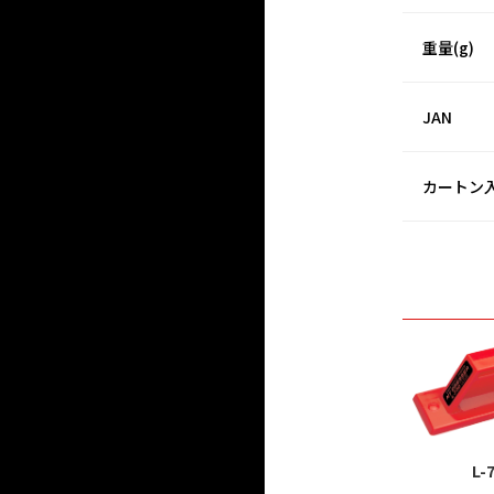
重量(g)
JAN
カートン
L-