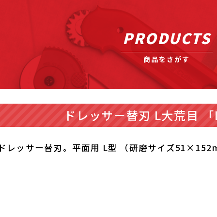
PRODUCTS
商品をさがす
ドレッサー替刃 L大荒目 「L
ドレッサー替刃。平面用 L型 （研磨サイズ51×152