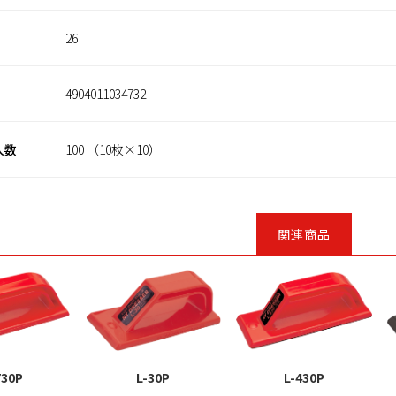
26
4904011034732
入数
100 （10枚×10）
関連商品
730P
L-30P
L-430P