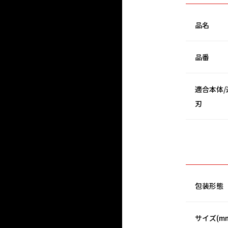
品名
品番
適合本体/
刃
包装形態
サイズ(m