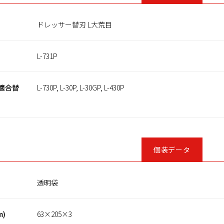
ドレッサー替刃 L大荒目
L-731P
適合替
L-730P, L-30P, L-30GP, L-430P
個装データ
透明袋
m)
63×205×3