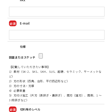
FAX
E-mail
仕様
図面またはスケッチ
【記載していただきたい事項】
1）素材（SK-2、SKS、SKH、SUS、超硬、セラミック、サーメットな
ど）
2）刃の形状（四角、台形、平行四辺形など）
3）刃の寸法・刃厚
4）必要数量
5）刃付け加工（片刃〔表研ぎ・裏研ぎ〕、両刃〔諸刃〕、両側、1 ～
3 段研ぎなど）
切れ味のレベル