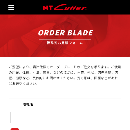
ORDER BLADE
特殊刃お見積フォーム
ご要望により、貴社仕様のオーダーブレードのご注文を承ります。ご使用
の用途、仕様、寸法、数量、などのほかに、材質、形状、刃先角度、刃
幅、刃厚など、具体的にお聞かせください。刃の形は、図面などがあれ
ばお送りください。
御社名